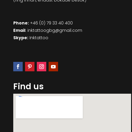
(ring innan, endast bokade besök)
Phone:
+46 (0) 79 33 40 400
Email
: inktattoogbg@gmail.com
Skype:
Inktattoo
Find us