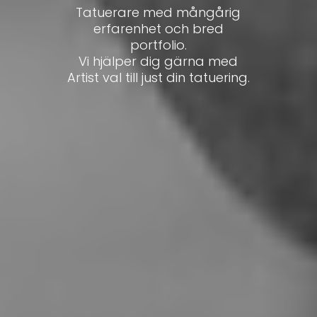
Tatuerare med mångårig
erfarenhet och bred
portfolio.
Vi hjälper dig gärna med
Artist val till just din tatuering.