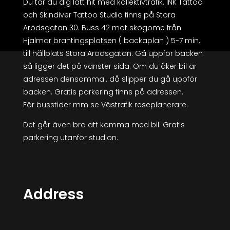
Du tar du dig lätt hit med kollektivtrafik. INK Tattoo
och
Skindiver Tattoo Studio finns på Stora
Arödsgatan 30. Buss 42 mot skogome från
Hjalmar brantingsplatsen ( backaplan ) 5-7 min,
till hållplats Stora Arödsgatan. Gå uppför backen
så ligger det på vänster sida. Om du åker bil är
adressen densamma.. då slipper du gå uppför
backen. Gratis parkering finns på adressen.
För busstider mm se Västrafik reseplanerare.
Det går även bra att komma med bil. Gratis
parkering utanför studion.
Address